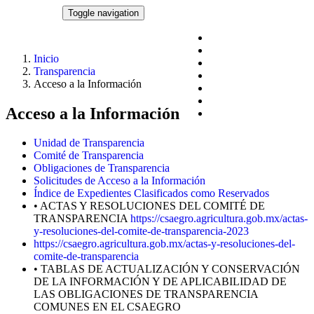
Pasar al contenido principal
CSAEGRO
Toggle navigation
Blog
Acciones y programas
Inicio
Documentos
Transparencia
Datos abiertos
Acceso a la Información
Datos Personales
Centros de Estudios
Acceso a la Información
Transparencia
Unidad de Transparencia
Comité de Transparencia
Obligaciones de Transparencia
Solicitudes de Acceso a la Información
Índice de Expedientes Clasificados como Reservados
• ACTAS Y RESOLUCIONES DEL COMITÉ DE
TRANSPARENCIA
https://csaegro.agricultura.gob.mx/actas-
y-resoluciones-del-comite-de-transparencia-2023
https://csaegro.agricultura.gob.mx/actas-y-resoluciones-del-
comite-de-transparencia
• TABLAS DE ACTUALIZACIÓN Y CONSERVACIÓN
DE LA INFORMACIÓN Y DE APLICABILIDAD DE
LAS OBLIGACIONES DE TRANSPARENCIA
COMUNES EN EL CSAEGRO