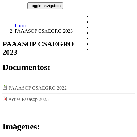
Pasar al contenido principal
CSAEGRO
Toggle navigation
Blog
Acciones y programas
Inicio
Documentos
PAAASOP CSAEGRO 2023
Datos abiertos
Datos Personales
PAAASOP CSAEGRO
Centros de Estudios
Transparencia
2023
Documentos:
PAAASOP CSAEGRO 2022
Acuse Paaasop 2023
Imágenes: