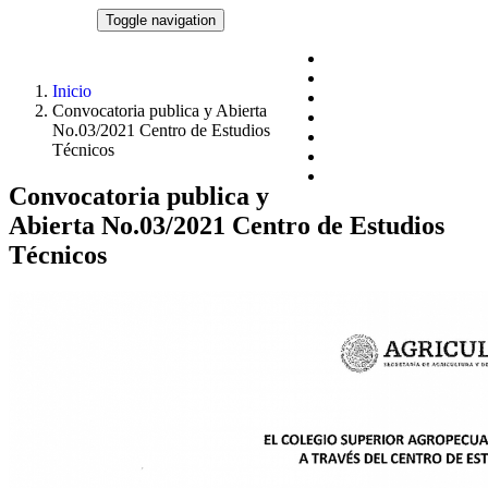
Pasar al contenido principal
CSAEGRO
Toggle navigation
Blog
Acciones y programas
Inicio
Documentos
Convocatoria publica y Abierta
Datos abiertos
No.03/2021 Centro de Estudios
Datos Personales
Técnicos
Centros de Estudios
Transparencia
Convocatoria publica y
Abierta No.03/2021 Centro de Estudios
Técnicos