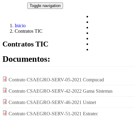
Pasar al contenido principal
CSAEGRO
Toggle navigation
Blog
Acciones y programas
Inicio
Documentos
Contratos TIC
Datos abiertos
Datos Personales
Contratos TIC
Centros de Estudios
Transparencia
Documentos:
Contrato CSAEGRO-SERV-05-2021 Compucad
Contrato CSAEGRO-SERV-42-2022 Gama Sistemas
Contrato CSAEGRO-SERV-46-2021 Uninet
Contrato CSAEGRO-SERV-51-2021 Estratec